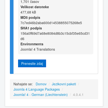
1,701 časov
Velikost datoteke
477,68 kB
MD5 podpis
7c7ed46b2aba600d14538855075268e5
SHA1 podpis
156a0ff69d7a68e8084d8b3c15cbf35e65cd31
d6
Environments
Joomla! 4 Translations
Prenesite zdaj
Nahajate se:
Domov
/
Jezikovni paketi
/
Joomla 4 Language Packages
/
Joomla! 4 - German (Liechtenstein)
/
4.0.4.1