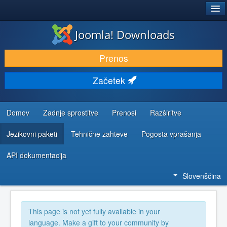
®
JOOMLA!
Joomla! Downloads
PRENESI IN RAZŠIRI
Prenos
ODKRIJTE & IZVEJTE
Začetek
SKUPNOST IN PODPORA
VIRI ZA RAZVIJALCE
Domov
Zadnje sprostitve
Prenosi
Razširitve
Jezikovni paketi
Tehnične zahteve
Pogosta vprašanja
API dokumentacija
Slovenščina
This page is not yet fully available in your
language. Make a gift to your community by