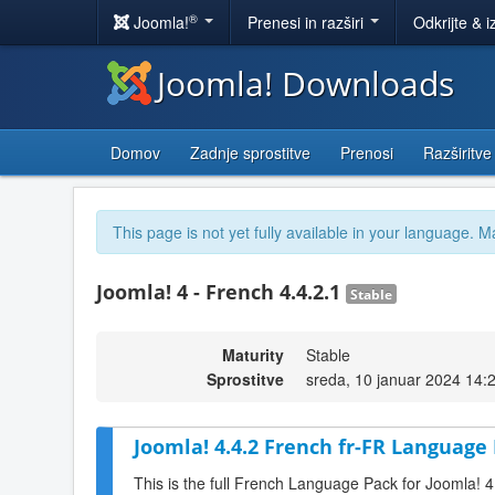
®
Joomla!
Prenesi in razširi
Odkrijte & i
Joomla! Downloads
Domov
Zadnje sprostitve
Prenosi
Razširitve
This page is not yet fully available in your language. M
Joomla! 4 - French 4.4.2.1
Stable
Maturity
Stable
Sprostitve
sreda, 10 januar 2024 14:
Joomla! 4.4.2 French fr-FR Language 
This is the full French Language Pack for Joomla! 4