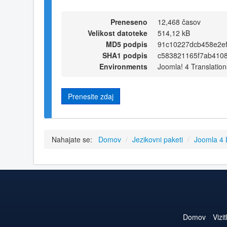
Preneseno
12,468 časov
Velikost datoteke
514,12 kB
MD5 podpis
91c10227dcb458e2ef
SHA1 podpis
c583821165f7ab410
Environments
Joomla! 4 Translation
Prenesite zdaj
Nahajate se:
Domov
/
Jezikovni paketi
/
Joomla 4
Domov
Vizi