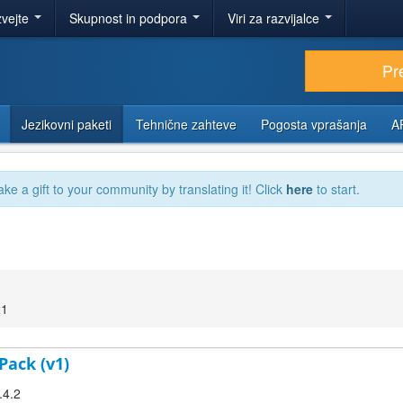
zvejte
Skupnost in podpora
Viri za razvijalce
Pr
Jezikovni paketi
Tehnične zahteve
Pogosta vprašanja
A
ake a gift to your community by translating it! Click
here
to start.
21
Pack (v1)
.4.2