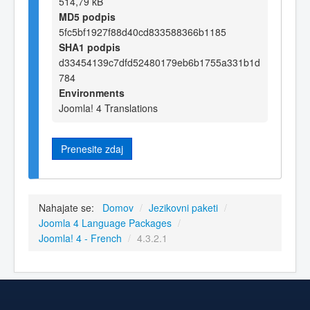
514,79 kB
MD5 podpis
5fc5bf1927f88d40cd833588366b1185
SHA1 podpis
d33454139c7dfd52480179eb6b1755a331b1d
784
Environments
Joomla! 4 Translations
Prenesite zdaj
Nahajate se:
Domov
/
Jezikovni paketi
/
Joomla 4 Language Packages
/
Joomla! 4 - French
/
4.3.2.1