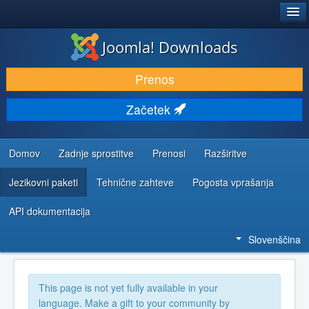
®
JOOMLA!
Joomla! Downloads
PRENESI IN RAZŠIRI
Prenos
ODKRIJTE & IZVEJTE
Začetek
SKUPNOST IN PODPORA
VIRI ZA RAZVIJALCE
Domov
Zadnje sprostitve
Prenosi
Razširitve
Jezikovni paketi
Tehnične zahteve
Pogosta vprašanja
API dokumentacija
Slovenščina
This page is not yet fully available in your
language. Make a gift to your community by