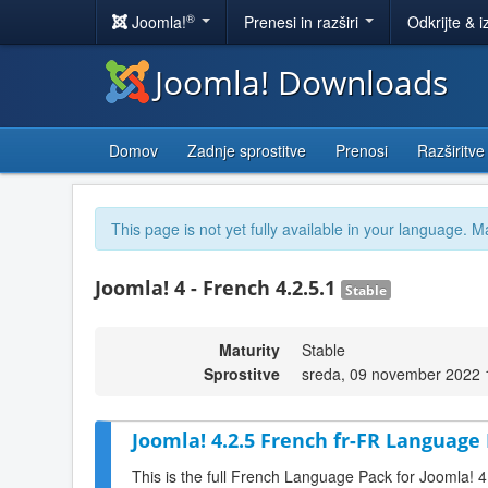
®
Joomla!
Prenesi in razširi
Odkrijte & i
Joomla! Downloads
Domov
Zadnje sprostitve
Prenosi
Razširitve
This page is not yet fully available in your language. M
Joomla! 4 - French 4.2.5.1
Stable
Maturity
Stable
Sprostitve
sreda, 09 november 2022 
Joomla! 4.2.5 French fr-FR Language 
This is the full French Language Pack for Joomla! 4