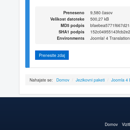
Preneseno
9,580 časov
Velikost datoteke
500,27 kB
MD5 podpis
bfaebea5771f667d21
SHA1 podpis
152c04955143fcb2e
Environments
Joomla! 4 Translation
Prenesite zdaj
Nahajate se:
Domov
/
Jezikovni paketi
/
Joomla 4
Domov
Vizi