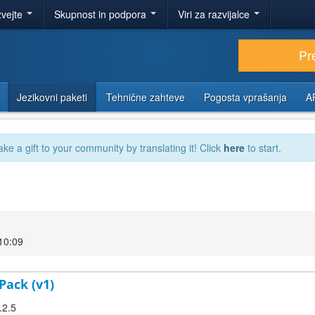
zvejte
Skupnost in podpora
Viri za razvijalce
Pr
Jezikovni paketi
Tehnične zahteve
Pogosta vprašanja
A
ake a gift to your community by translating it! Click
here
to start.
10:09
Pack (v1)
.2.5