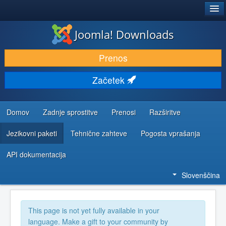
®
JOOMLA!
Joomla! Downloads
PRENESI IN RAZŠIRI
Prenos
ODKRIJTE & IZVEJTE
Začetek
SKUPNOST IN PODPORA
VIRI ZA RAZVIJALCE
Domov
Zadnje sprostitve
Prenosi
Razširitve
Jezikovni paketi
Tehnične zahteve
Pogosta vprašanja
API dokumentacija
Slovenščina
This page is not yet fully available in your
language. Make a gift to your community by