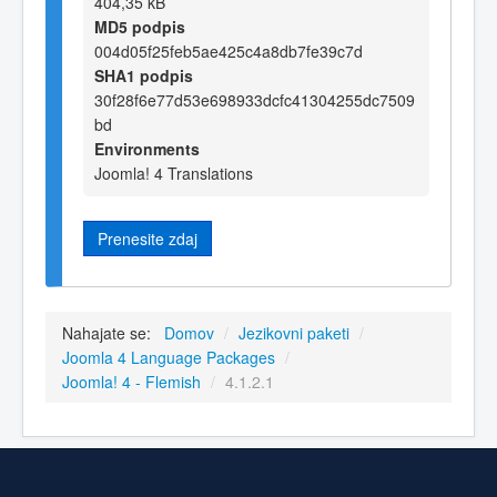
404,35 kB
MD5 podpis
004d05f25feb5ae425c4a8db7fe39c7d
SHA1 podpis
30f28f6e77d53e698933dcfc41304255dc7509
bd
Environments
Joomla! 4 Translations
Prenesite zdaj
Nahajate se:
Domov
/
Jezikovni paketi
/
Joomla 4 Language Packages
/
Joomla! 4 - Flemish
/
4.1.2.1