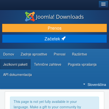
®
JOOMLA!
Joomla! Downloads
PRENESI IN RAZŠIRI
Prenos
ODKRIJTE & IZVEJTE
Začetek
SKUPNOST IN PODPORA
VIRI ZA RAZVIJALCE
Domov
Zadnje sprostitve
Prenosi
Razširitve
Jezikovni paketi
Tehnične zahteve
Pogosta vprašanja
API dokumentacija
Slovenščina
This page is not yet fully available in your
language. Make a gift to your community by