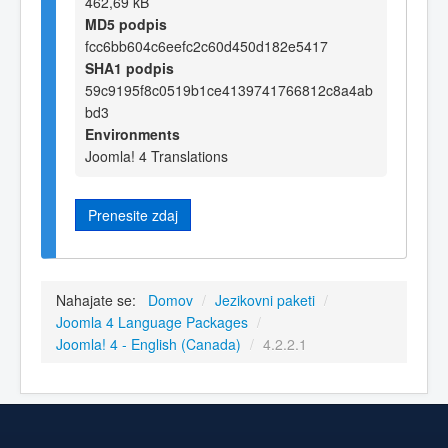
462,69 kB
MD5 podpis
fcc6bb604c6eefc2c60d450d182e5417
SHA1 podpis
59c9195f8c0519b1ce4139741766812c8a4ab
bd3
Environments
Joomla! 4 Translations
Prenesite zdaj
Nahajate se:
Domov
/
Jezikovni paketi
/
Joomla 4 Language Packages
/
Joomla! 4 - English (Canada)
/
4.2.2.1