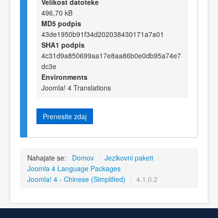
Velikost datoteke
496,70 kB
MD5 podpis
43de1950b91f34d202038430171a7a01
SHA1 podpis
4c31d9a850699aa17e8aa86b0e0db95a74e7
dc3e
Environments
Joomla! 4 Translations
Prenesite zdaj
Nahajate se:
Domov
/
Jezikovni paketi
/
Joomla 4 Language Packages
/
Joomla! 4 - Chinese (Simplified)
/
4.1.0.2