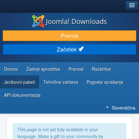
®
JOOMLA!
Joomla! Downloads
PRENESI IN RAZŠIRI
Prenos
ODKRIJTE & IZVEJTE
Začetek
SKUPNOST IN PODPORA
VIRI ZA RAZVIJALCE
Domov
Zadnje sprostitve
Prenosi
Razširitve
Jezikovni paketi
Tehnične zahteve
Pogosta vprašanja
API dokumentacija
Slovenščina
This page is not yet fully available in your
language. Make a gift to your community by