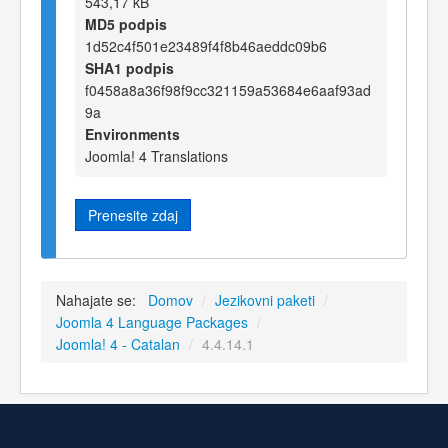
543,17 kB
MD5 podpis
1d52c4f501e23489f4f8b46aeddc09b6
SHA1 podpis
f0458a8a36f98f9cc321159a53684e6aaf93ad
9a
Environments
Joomla! 4 Translations
Prenesite zdaj
Nahajate se:
Domov
/
Jezikovni paketi
/
Joomla 4 Language Packages
/
Joomla! 4 - Catalan
/
4.4.14.1