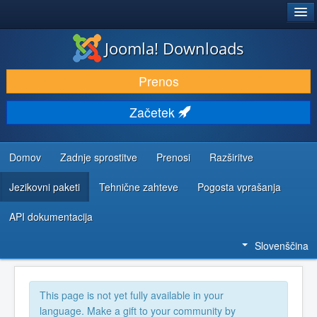
®
JOOMLA!
Joomla! Downloads
PRENESI IN RAZŠIRI
Prenos
ODKRIJTE & IZVEJTE
Začetek
SKUPNOST IN PODPORA
VIRI ZA RAZVIJALCE
Domov
Zadnje sprostitve
Prenosi
Razširitve
Jezikovni paketi
Tehnične zahteve
Pogosta vprašanja
API dokumentacija
Slovenščina
This page is not yet fully available in your
language. Make a gift to your community by