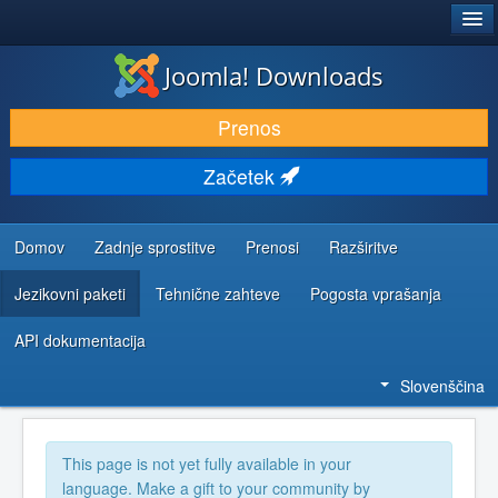
®
JOOMLA!
Joomla! Downloads
PRENESI IN RAZŠIRI
Prenos
ODKRIJTE & IZVEJTE
Začetek
SKUPNOST IN PODPORA
VIRI ZA RAZVIJALCE
Domov
Zadnje sprostitve
Prenosi
Razširitve
Jezikovni paketi
Tehnične zahteve
Pogosta vprašanja
API dokumentacija
Slovenščina
This page is not yet fully available in your
language. Make a gift to your community by