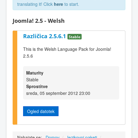
translating it! Click
here
to start.
Joomla! 2.5 - Welsh
Različica 2.5.6.1
Stable
This is the Welsh Language Pack for Joomla!
2.5.6
Maturity
Stable
Sprostitve
sreda, 05 september 2012 23:00
Ogled datotek
Nahajate se:
Domov
/
Jezikovni paketi
/