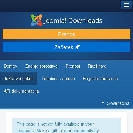
®
JOOMLA!
Joomla! Downloads
PRENESI IN RAZŠIRI
Prenos
ODKRIJTE & IZVEJTE
Začetek
SKUPNOST IN PODPORA
VIRI ZA RAZVIJALCE
Domov
Zadnje sprostitve
Prenosi
Razširitve
Jezikovni paketi
Tehnične zahteve
Pogosta vprašanja
API dokumentacija
Slovenščina
This page is not yet fully available in your
language. Make a gift to your community by