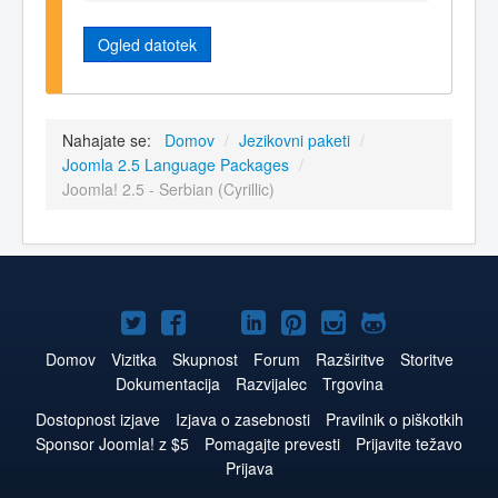
Ogled datotek
Nahajate se:
Domov
/
Jezikovni paketi
/
Joomla 2.5 Language Packages
/
Joomla! 2.5 - Serbian (Cyrillic)
Joomla!
Joomla!
Joomla!
Joomla!
Joomla!
Joomla!
Joomla!
na
na
na
na
na
na
na
Domov
Vizitka
Skupnost
Forum
Razširitve
Storitve
Dokumentacija
Razvijalec
Trgovina
Twitter
Facebook
YouTube
LinkedIn
Pinterest
Instagram
GitHub
Dostopnost izjave
Izjava o zasebnosti
Pravilnik o piškotkih
Sponsor Joomla! z $5
Pomagajte prevesti
Prijavite težavo
Prijava