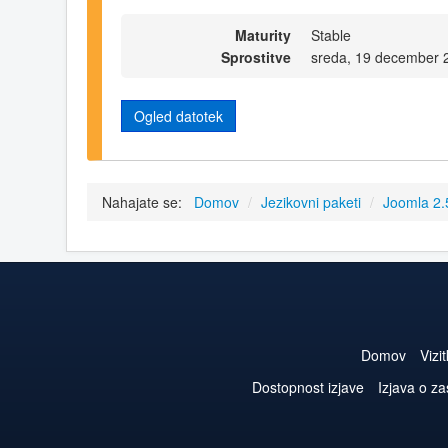
Maturity
Stable
Sprostitve
sreda, 19 december 
Ogled datotek
Nahajate se:
Domov
/
Jezikovni paketi
/
Joomla 2
Domov
Vizi
Dostopnost izjave
Izjava o z