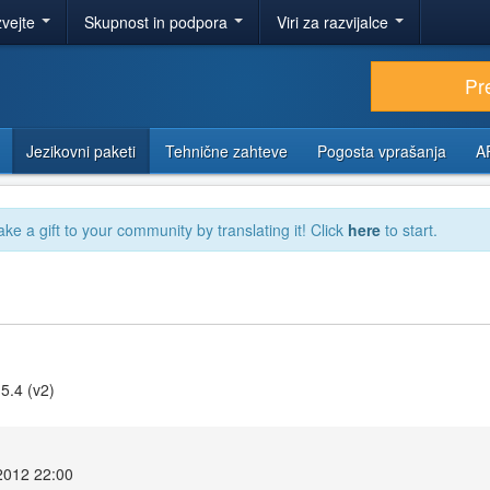
zvejte
Skupnost in podpora
Viri za razvijalce
Pr
Jezikovni paketi
Tehnične zahteve
Pogosta vprašanja
A
ake a gift to your community by translating it! Click
here
to start.
5.4 (v2)
2012 22:00