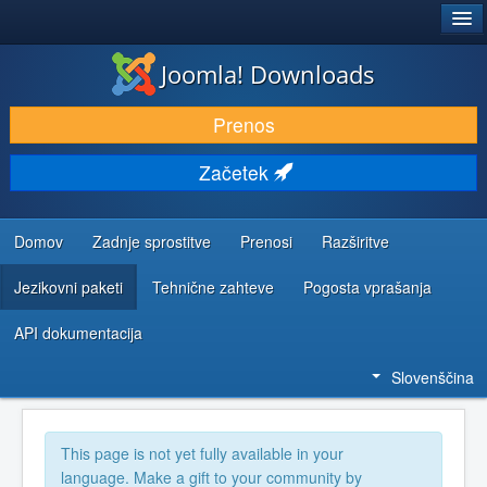
®
JOOMLA!
Joomla! Downloads
PRENESI IN RAZŠIRI
Prenos
ODKRIJTE & IZVEJTE
Začetek
SKUPNOST IN PODPORA
VIRI ZA RAZVIJALCE
Domov
Zadnje sprostitve
Prenosi
Razširitve
Jezikovni paketi
Tehnične zahteve
Pogosta vprašanja
API dokumentacija
Slovenščina
This page is not yet fully available in your
language. Make a gift to your community by