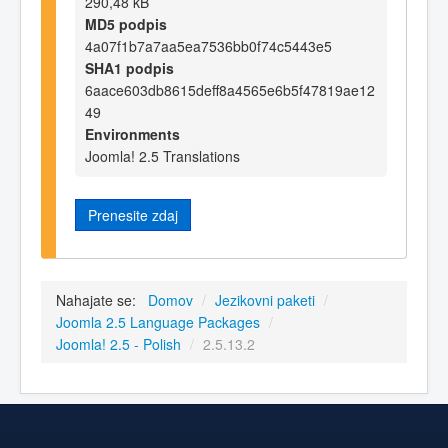
290,48 kB
MD5 podpis
4a07f1b7a7aa5ea7536bb0f74c5443e5
SHA1 podpis
6aace603db8615deff8a4565e6b5f47819ae12
49
Environments
Joomla! 2.5 Translations
Prenesite zdaj
Nahajate se:
Domov
/
Jezikovni paketi
/
Joomla 2.5 Language Packages
/
Joomla! 2.5 - Polish
/
2.5.13.2