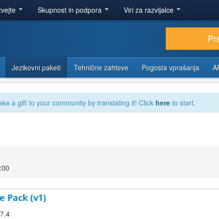
zvejte
Skupnost in podpora
Viri za razvijalce
Pr
Jezikovni paketi
Tehnične zahteve
Pogosta vprašanja
A
ake a gift to your community by translating it! Click
here
to start.
:00
 Pack (v1)
.7.4