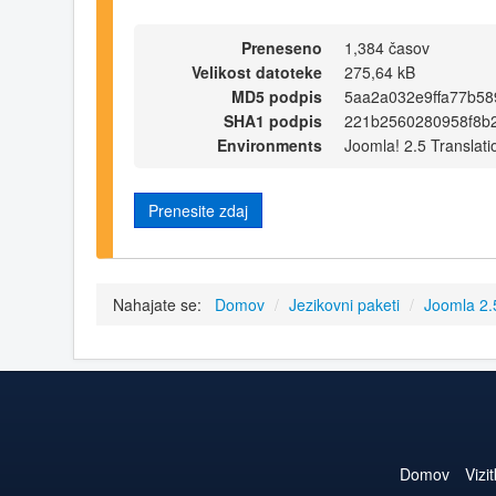
Preneseno
1,384 časov
Velikost datoteke
275,64 kB
MD5 podpis
5aa2a032e9ffa77b5
SHA1 podpis
221b2560280958f8b
Environments
Joomla! 2.5 Translati
Prenesite zdaj
Nahajate se:
Domov
/
Jezikovni paketi
/
Joomla 2
Domov
Vizi