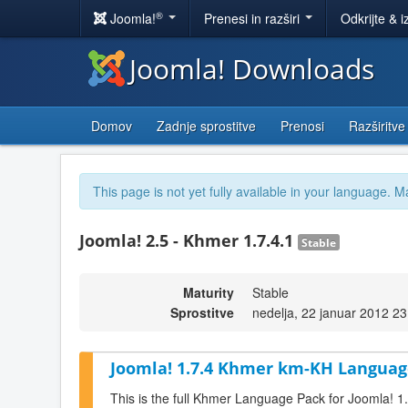
®
Joomla!
Prenesi in razširi
Odkrijte & i
Joomla! Downloads
Domov
Zadnje sprostitve
Prenosi
Razširitve
This page is not yet fully available in your language. M
Joomla! 2.5 - Khmer 1.7.4.1
Stable
Maturity
Stable
Sprostitve
nedelja, 22 januar 2012 23
Joomla! 1.7.4 Khmer km-KH Language
This is the full Khmer Language Pack for Joomla! 1