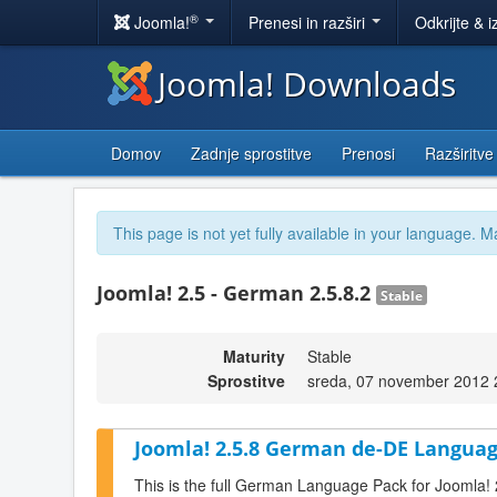
®
Joomla!
Prenesi in razširi
Odkrijte & i
Joomla! Downloads
Domov
Zadnje sprostitve
Prenosi
Razširitve
This page is not yet fully available in your language. M
Joomla! 2.5 - German 2.5.8.2
Stable
Maturity
Stable
Sprostitve
sreda, 07 november 2012 
Joomla! 2.5.8 German de-DE Languag
This is the full German Language Pack for Joomla! 