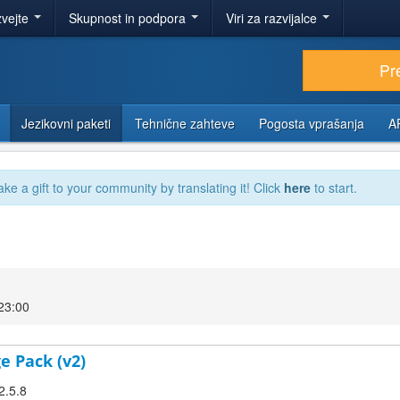
zvejte
Skupnost in podpora
Viri za razvijalce
Pr
Jezikovni paketi
Tehnične zahteve
Pogosta vprašanja
A
ake a gift to your community by translating it! Click
here
to start.
23:00
e Pack (v2)
2.5.8