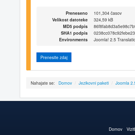
Preneseno
101,304 časov
Velikost datoteke
324,59 kB
MD5 podpis
86f8fab8d3a5e98c7b
SHA1 podpis
0238cc078c92febe23
Environments
Joomla! 2.5 Translati
Prenesite zdaj
Nahajate se:
Domov
/
Jezikovni paketi
/
Joomla 2
Domov
Vizi