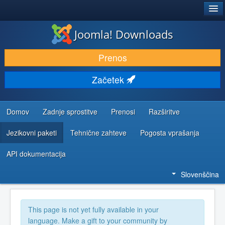
®
JOOMLA!
Joomla! Downloads
PRENESI IN RAZŠIRI
Prenos
ODKRIJTE & IZVEJTE
Začetek
SKUPNOST IN PODPORA
VIRI ZA RAZVIJALCE
Domov
Zadnje sprostitve
Prenosi
Razširitve
Jezikovni paketi
Tehnične zahteve
Pogosta vprašanja
API dokumentacija
Slovenščina
This page is not yet fully available in your
language. Make a gift to your community by