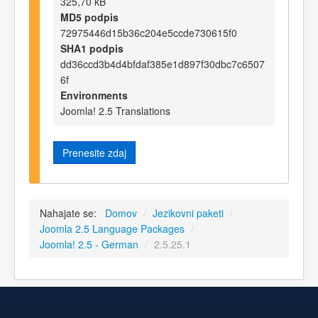
325,70 kB
MD5 podpis
72975446d15b36c204e5ccde730615f0
SHA1 podpis
dd36ccd3b4d4bfdaf385e1d897f30dbc7c6507
6f
Environments
Joomla! 2.5 Translations
Prenesite zdaj
Nahajate se:
Domov
/
Jezikovni paketi
/
Joomla 2.5 Language Packages
/
Joomla! 2.5 - German
/
2.5.25.1