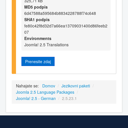
325,71 kB
MD5 podpis
6d47588a595684b8834228788f74c648
SHA1 podpis
fe80c42f8d32d7a66ea13709031400d86feeb2
07
Environments
Joomla! 2.5 Translations
Prenesite zdaj
Nahajate se:
Domov
/
Jezikovni paketi
/
Joomla 2.5 Language Packages
/
Joomla! 2.5 - German
/
2.5.23.1