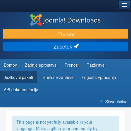
®
JOOMLA!
Joomla! Downloads
PRENESI IN RAZŠIRI
Prenos
ODKRIJTE & IZVEJTE
Začetek
SKUPNOST IN PODPORA
VIRI ZA RAZVIJALCE
Domov
Zadnje sprostitve
Prenosi
Razširitve
Jezikovni paketi
Tehnične zahteve
Pogosta vprašanja
API dokumentacija
Slovenščina
This page is not yet fully available in your
language. Make a gift to your community by