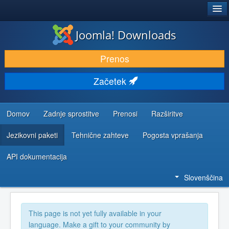
®
JOOMLA!
Joomla! Downloads
PRENESI IN RAZŠIRI
Prenos
ODKRIJTE & IZVEJTE
Začetek
SKUPNOST IN PODPORA
VIRI ZA RAZVIJALCE
Domov
Zadnje sprostitve
Prenosi
Razširitve
Jezikovni paketi
Tehnične zahteve
Pogosta vprašanja
API dokumentacija
Slovenščina
This page is not yet fully available in your
language. Make a gift to your community by