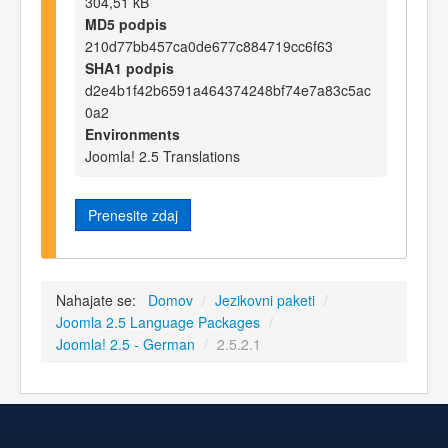
304,51 kB
MD5 podpis
210d77bb457ca0de677c884719cc6f63
SHA1 podpis
d2e4b1f42b6591a464374248bf74e7a83c5ac
0a2
Environments
Joomla! 2.5 Translations
Prenesite zdaj
Nahajate se:
Domov
/
Jezikovni paketi
/
Joomla 2.5 Language Packages
/
Joomla! 2.5 - German
/
2.5.2.1