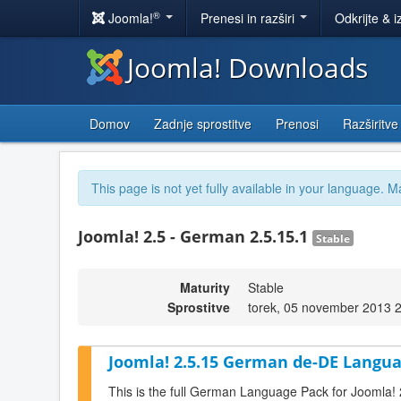
®
Joomla!
Prenesi in razširi
Odkrijte & i
Joomla! Downloads
Domov
Zadnje sprostitve
Prenosi
Razširitve
This page is not yet fully available in your language. M
Joomla! 2.5 - German 2.5.15.1
Stable
Maturity
Stable
Sprostitve
torek, 05 november 2013 
Joomla! 2.5.15 German de-DE Langua
This is the full German Language Pack for Joomla! 