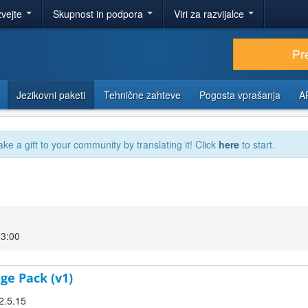
zvejte
Skupnost in podpora
Viri za razvijalce
Pr
Jezikovni paketi
Tehnične zahteve
Pogosta vprašanja
A
ake a gift to your community by translating it! Click
here
to start.
23:00
ge Pack (v1)
2.5.15