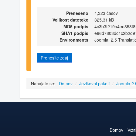
Preneseno
4,323 časov
Velikost datoteke
325,31 kB
MD5 podpis
4c3b3f219a4ee353f8
SHA1 podpis
e66d7803dc4c2b2d9
Environments
Joomla! 2.5 Translati
Prenesite zdaj
Nahajate se:
Domov
/
Jezikovni paketi
/
Joomla 2
Domov
Vizi