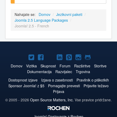
Nahajate se:
Domov
/
Jezikovni paketi
/
Joomla 2.5 Language Packages
/
Joomla! 2.5 - French
Joomla!
Joomla!
Joomla!
Joomla!
Joomla!
Joomla!
Joomla!
na
na
na
na
na
na
na
Domov
Vizitka
Skupnost
Forum
Razširitve
Storitve
Dokumentacija
Razvijalec
Trgovina
Twitter
Facebook
YouTube
LinkedIn
Pinterest
Instagram
GitHub
Dostopnost izjave
Izjava o zasebnosti
Pravilnik o piškotkih
Sponsor Joomla! z $5
Pomagajte prevesti
Prijavite težavo
Prijava
© 2005 - 2026
Open Source Matters, Inc.
Vse pravice pridržane.
Joomla!
Gostovanje z Rochen