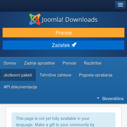
®
JOOMLA!
Joomla! Downloads
PRENESI IN RAZŠIRI
Prenos
ODKRIJTE & IZVEJTE
Začetek
SKUPNOST IN PODPORA
VIRI ZA RAZVIJALCE
Domov
Zadnje sprostitve
Prenosi
Razširitve
Jezikovni paketi
Tehnične zahteve
Pogosta vprašanja
API dokumentacija
Slovenščina
This page is not yet fully available in your
language. Make a gift to your community by