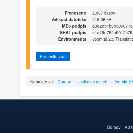
Preneseno
2,067 časov
Velikost datoteke
216,06 kB
MD5 podpis
d3d2e54b8b309077c
SHA1 podpis
e1a19e752a5012c79
Environments
Joomla! 2.5 Translati
Prenesite zdaj
Nahajate se:
Domov
/
Jezikovni paketi
/
Joomla 2
Domov
Vizi