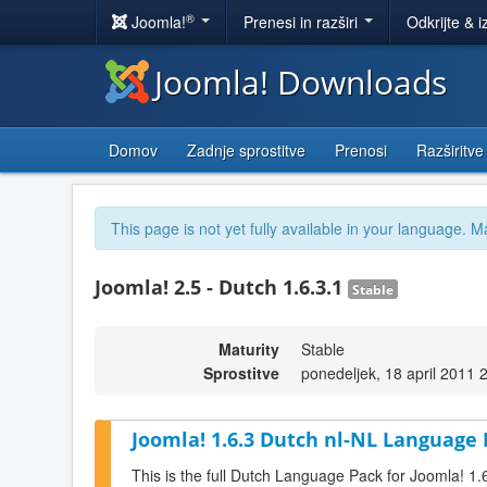
®
Joomla!
Prenesi in razširi
Odkrijte & i
Joomla! Downloads
Domov
Zadnje sprostitve
Prenosi
Razširitve
This page is not yet fully available in your language. M
Joomla! 2.5 - Dutch 1.6.3.1
Stable
Maturity
Stable
Sprostitve
ponedeljek, 18 april 2011 
Joomla! 1.6.3 Dutch nl-NL Language 
This is the full Dutch Language Pack for Joomla! 1.