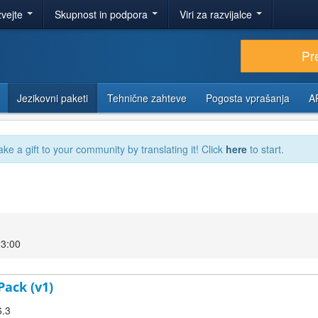
zvejte
Skupnost in podpora
Viri za razvijalce
Pr
Jezikovni paketi
Tehnične zahteve
Pogosta vprašanja
A
ake a gift to your community by translating it! Click
here
to start.
23:00
Pack (v1)
6.3