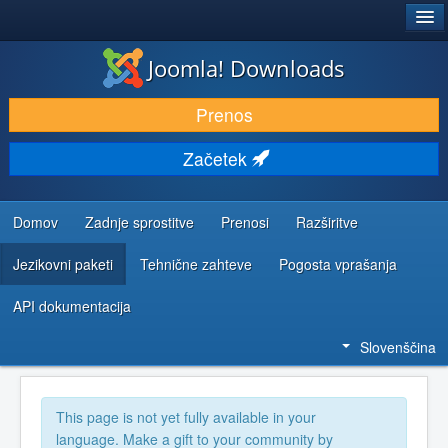
®
JOOMLA!
Joomla! Downloads
PRENESI IN RAZŠIRI
Prenos
ODKRIJTE & IZVEJTE
Začetek
SKUPNOST IN PODPORA
VIRI ZA RAZVIJALCE
Domov
Zadnje sprostitve
Prenosi
Razširitve
Jezikovni paketi
Tehnične zahteve
Pogosta vprašanja
API dokumentacija
Slovenščina
This page is not yet fully available in your
language. Make a gift to your community by