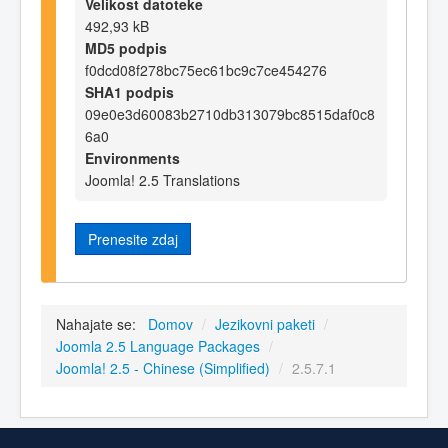
Velikost datoteke
492,93 kB
MD5 podpis
f0dcd08f278bc75ec61bc9c7ce454276
SHA1 podpis
09e0e3d60083b2710db313079bc8515daf0c8
6a0
Environments
Joomla! 2.5 Translations
Prenesite zdaj
Nahajate se:
Domov
/
Jezikovni paketi
/
Joomla 2.5 Language Packages
/
Joomla! 2.5 - Chinese (Simplified)
/
2.5.7.1