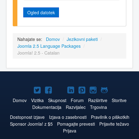
Ogled datotek
Nahajate se:
Domov
/
Jezikovni paketi
/
Joomla 2.5 Language Packages
/
Joomla! 2.5 - Catalan
Joomla!
Joomla!
Joomla!
Joomla!
Joomla!
Joomla!
Joomla!
na
na
na
na
na
na
na
Domov
Vizitka
Skupnost
Forum
Razširitve
Storitve
Dokumentacija
Razvijalec
Trgovina
Twitter
Facebook
YouTube
LinkedIn
Pinterest
Instagram
GitHub
Dostopnost izjave
Izjava o zasebnosti
Pravilnik o piškotkih
Sponsor Joomla! z $5
Pomagajte prevesti
Prijavite težavo
Prijava