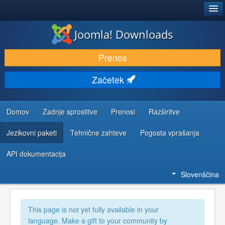
®
JOOMLA!
Joomla! Downloads
PRENESI IN RAZŠIRI
Prenos
ODKRIJTE & IZVEJTE
Začetek
SKUPNOST IN PODPORA
VIRI ZA RAZVIJALCE
Domov
Zadnje sprostitve
Prenosi
Razširitve
Jezikovni paketi
Tehnične zahteve
Pogosta vprašanja
API dokumentacija
Slovenščina
This page is not yet fully available in your
language. Make a gift to your community by