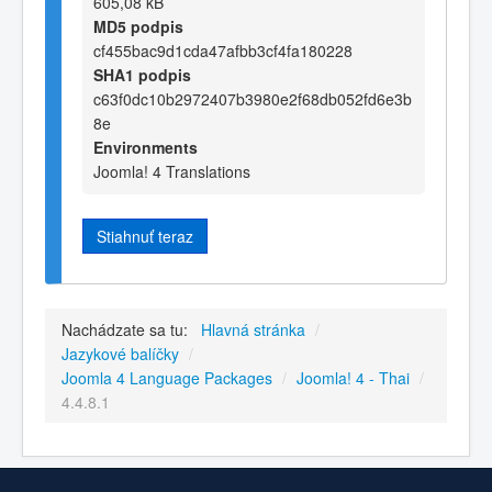
605,08 kB
MD5 podpis
cf455bac9d1cda47afbb3cf4fa180228
SHA1 podpis
c63f0dc10b2972407b3980e2f68db052fd6e3b
8e
Environments
Joomla! 4 Translations
Stiahnuť teraz
Nachádzate sa tu:
Hlavná stránka
/
Jazykové balíčky
/
Joomla 4 Language Packages
/
Joomla! 4 - Thai
/
4.4.8.1