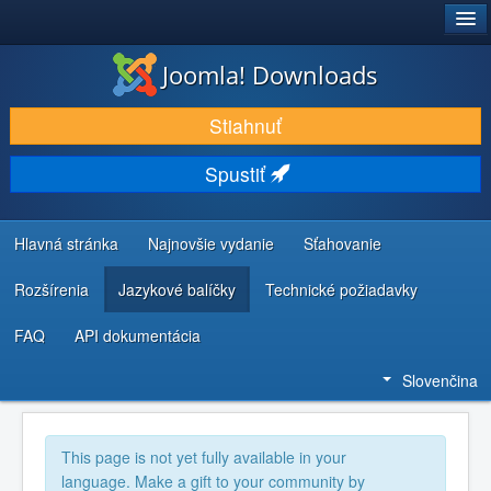
®
JOOMLA!
Joomla! Downloads
STIAHNUŤ & ROZŠÍRIŤ
Stiahnuť
OBJAVUJTE & UČTE SA
Spustiť
KOMUNITA & PODPORA
ZDROJE INFORMÁCIÍ PRE VÝVOJÁROV
Hlavná stránka
Najnovšie vydanie
Sťahovanie
Rozšírenia
Jazykové balíčky
Technické požiadavky
FAQ
API dokumentácia
Slovenčina
This page is not yet fully available in your
language. Make a gift to your community by