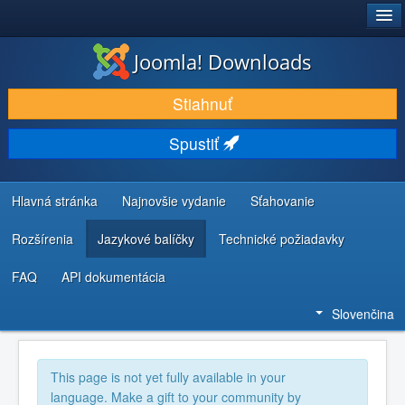
®
JOOMLA!
Joomla! Downloads
STIAHNUŤ & ROZŠÍRIŤ
Stiahnuť
OBJAVUJTE & UČTE SA
Spustiť
KOMUNITA & PODPORA
ZDROJE INFORMÁCIÍ PRE VÝVOJÁROV
Hlavná stránka
Najnovšie vydanie
Sťahovanie
Rozšírenia
Jazykové balíčky
Technické požiadavky
FAQ
API dokumentácia
Slovenčina
This page is not yet fully available in your
language. Make a gift to your community by