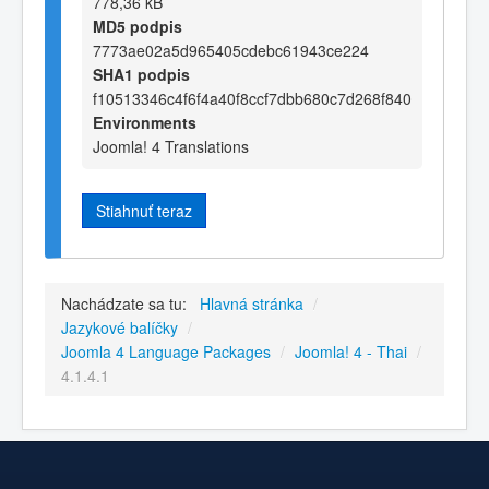
778,36 kB
MD5 podpis
7773ae02a5d965405cdebc61943ce224
SHA1 podpis
f10513346c4f6f4a40f8ccf7dbb680c7d268f840
Environments
Joomla! 4 Translations
Stiahnuť teraz
Nachádzate sa tu:
Hlavná stránka
/
Jazykové balíčky
/
Joomla 4 Language Packages
/
Joomla! 4 - Thai
/
4.1.4.1