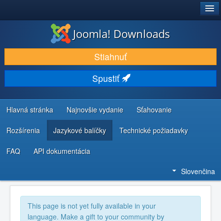
®
JOOMLA!
Joomla! Downloads
STIAHNUŤ & ROZŠÍRIŤ
Stiahnuť
OBJAVUJTE & UČTE SA
Spustiť
KOMUNITA & PODPORA
ZDROJE INFORMÁCIÍ PRE VÝVOJÁROV
Hlavná stránka
Najnovšie vydanie
Sťahovanie
Rozšírenia
Jazykové balíčky
Technické požiadavky
FAQ
API dokumentácia
Slovenčina
This page is not yet fully available in your
language. Make a gift to your community by