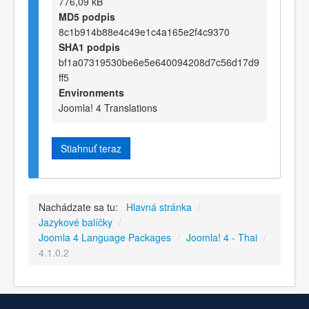
776,09 kB
MD5 podpis
8c1b914b88e4c49e1c4a165e2f4c9370
SHA1 podpis
bf1a07319530be6e5e640094208d7c56d17d9
ff5
Environments
Joomla! 4 Translations
Stiahnuť teraz
Nachádzate sa tu:
Hlavná stránka
/
Jazykové balíčky
/
Joomla 4 Language Packages
/
Joomla! 4 - Thai
/
4.1.0.2