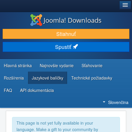
®
JOOMLA!
Joomla! Downloads
STIAHNUŤ & ROZŠÍRIŤ
Stiahnuť
OBJAVUJTE & UČTE SA
Spustiť
KOMUNITA & PODPORA
ZDROJE INFORMÁCIÍ PRE VÝVOJÁROV
Hlavná stránka
Najnovšie vydanie
Sťahovanie
Rozšírenia
Jazykové balíčky
Technické požiadavky
FAQ
API dokumentácia
Slovenčina
This page is not yet fully available in your
language. Make a gift to your community by