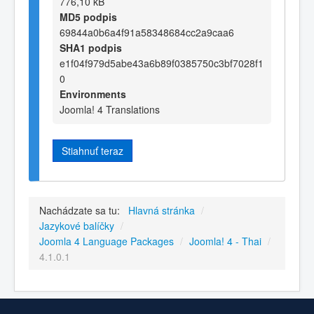
776,10 kB
MD5 podpis
69844a0b6a4f91a58348684cc2a9caa6
SHA1 podpis
e1f04f979d5abe43a6b89f0385750c3bf7028f1
0
Environments
Joomla! 4 Translations
Stiahnuť teraz
Nachádzate sa tu:
Hlavná stránka
/
Jazykové balíčky
/
Joomla 4 Language Packages
/
Joomla! 4 - Thai
/
4.1.0.1