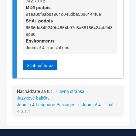
742,79 kB
MD5 podpis
91ea60f8ab81961d045dba5396144f8e
SHA1 podpis
9666dd849240b4864b07c6a68166424cb943
9d66
Environments
Joomla! 4 Translations
Stiahnuť teraz
Nachádzate sa tu:
Hlavná stránka
/
Jazykové balíčky
/
Joomla 4 Language Packages
/
Joomla! 4 - Thai
/
4.0.1.1