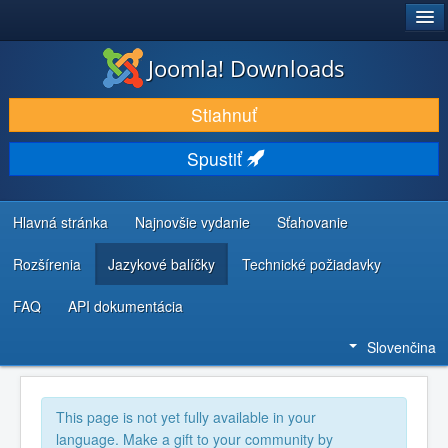
®
JOOMLA!
Joomla! Downloads
STIAHNUŤ & ROZŠÍRIŤ
Stiahnuť
OBJAVUJTE & UČTE SA
Spustiť
KOMUNITA & PODPORA
ZDROJE INFORMÁCIÍ PRE VÝVOJÁROV
Hlavná stránka
Najnovšie vydanie
Sťahovanie
Rozšírenia
Jazykové balíčky
Technické požiadavky
FAQ
API dokumentácia
Slovenčina
This page is not yet fully available in your
language. Make a gift to your community by