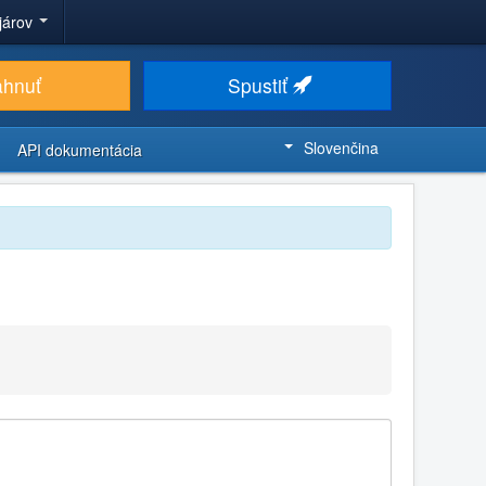
ojárov
ahnuť
Spustiť
Slovenčina
API dokumentácia