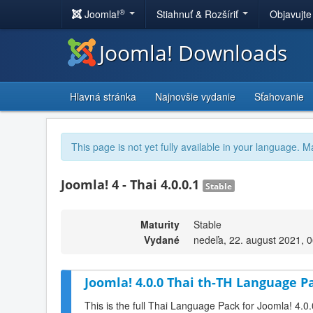
®
Joomla!
Stiahnuť & Rozšíriť
Objavujte
Joomla! Downloads
Hlavná stránka
Najnovšie vydanie
Sťahovanie
This page is not yet fully available in your language. M
Joomla! 4 - Thai 4.0.0.1
Stable
Maturity
Stable
Vydané
nedeľa, 22. august 2021, 
Joomla! 4.0.0 Thai th-TH Language Pa
This is the full Thai Language Pack for Joomla! 4.0.