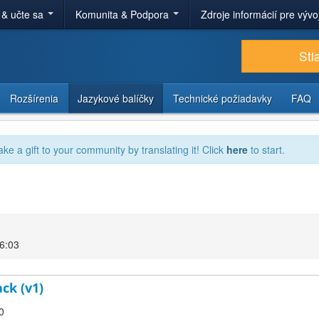
 & učte sa
Komunita & Podpora
Zdroje informácií pre výv
Sti
Rozšírenia
Jazykové balíčky
Technické požiadavky
FAQ
ake a gift to your community by translating it! Click
here
to start.
06:03
ck (v1)
0