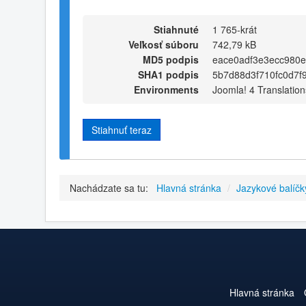
Stiahnuté
1 765-krát
Veľkosť súboru
742,79 kB
MD5 podpis
eace0adf3e3ecc980
SHA1 podpis
5b7d88d3f710fc0d7f
Environments
Joomla! 4 Translation
Stiahnuť teraz
Nachádzate sa tu:
Hlavná stránka
/
Jazykové balíčk
Hlavná stránka