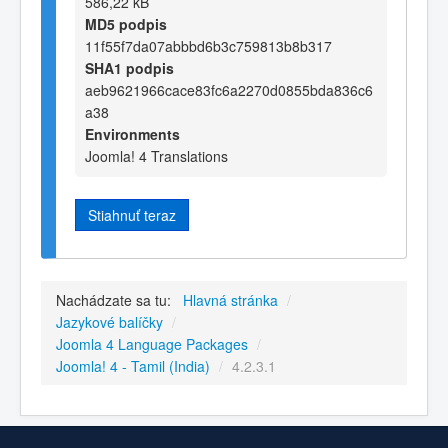
586,22 kB
MD5 podpis
11f55f7da07abbbd6b3c759813b8b317
SHA1 podpis
aeb9621966cace83fc6a2270d0855bda836c6
a38
Environments
Joomla! 4 Translations
Stiahnuť teraz
Nachádzate sa tu:
Hlavná stránka
/
Jazykové balíčky
/
Joomla 4 Language Packages
/
Joomla! 4 - Tamil (India)
/
4.2.3.1