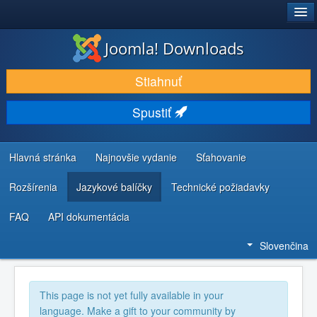
®
JOOMLA!
Joomla! Downloads
STIAHNUŤ & ROZŠÍRIŤ
Stiahnuť
OBJAVUJTE & UČTE SA
Spustiť
KOMUNITA & PODPORA
ZDROJE INFORMÁCIÍ PRE VÝVOJÁROV
Hlavná stránka
Najnovšie vydanie
Sťahovanie
Rozšírenia
Jazykové balíčky
Technické požiadavky
FAQ
API dokumentácia
Slovenčina
This page is not yet fully available in your
language. Make a gift to your community by