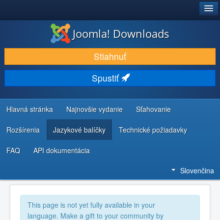
®
JOOMLA!
Joomla! Downloads
STIAHNUŤ & ROZŠÍRIŤ
Stiahnuť
OBJAVUJTE & UČTE SA
Spustiť
KOMUNITA & PODPORA
ZDROJE INFORMÁCIÍ PRE VÝVOJÁROV
Hlavná stránka
Najnovšie vydanie
Sťahovanie
Rozšírenia
Jazykové balíčky
Technické požiadavky
FAQ
API dokumentácia
Slovenčina
This page is not yet fully available in your
language. Make a gift to your community by