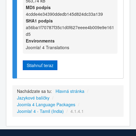
563,74 kB
MD5 podpis
4cdde4e34390ddedb145d824dc33a139
SHA1 podpis
a56ba1f70787f35c1d0f627eeee4b009e9e161
d5
Environments
Joomla! 4 Translations
Stiahnuť teraz
Nachádzate sa tu:
Hlavná stránka
/
Jazykové balíčky
/
Joomla 4 Language Packages
/
Joomla! 4 - Tamil (India)
/
4.1.4.1