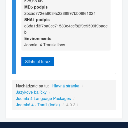
528,68 kB
MD5 podpis
2bcad772ea6034c2288897bb06f61024
SHA1 podpis
d6da1d3f7ba0cc71583e4ccf82f9e9599f9baee
b
Environments
Joomla! 4 Translations
Stiahnuť teraz
Nachádzate sa tu:
Hlavná stránka
/
Jazykové balíčky
/
Joomla 4 Language Packages
/
Joomla! 4 - Tamil (India)
/
4.0.3.1