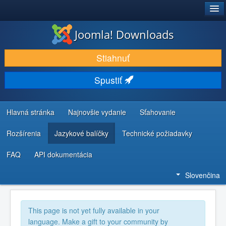
®
JOOMLA!
Joomla! Downloads
STIAHNUŤ & ROZŠÍRIŤ
Stiahnuť
OBJAVUJTE & UČTE SA
Spustiť
KOMUNITA & PODPORA
ZDROJE INFORMÁCIÍ PRE VÝVOJÁROV
Hlavná stránka
Najnovšie vydanie
Sťahovanie
Rozšírenia
Jazykové balíčky
Technické požiadavky
FAQ
API dokumentácia
Slovenčina
This page is not yet fully available in your
language. Make a gift to your community by