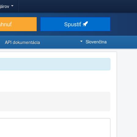
ojárov
ahnuť
Spustiť
Slovenčina
API dokumentácia