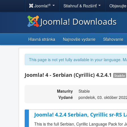
®
Joomla!
Stiahnuť & Rozšíriť
Objavujte
Joomla! Downloads
Hlavná stránka
Najnovšie vydanie
Sťahovanie
This page is not yet fully available in your language. M
Joomla! 4 - Serbian (Cyrillic) 4.2.4.1
Stable
Maturity
Stable
Vydané
pondelok, 03. október 202
Joomla! 4.2.4 Serbian, Cyrillic sr-RS
This is the full Serbian, Cyrillic Language Pack for 