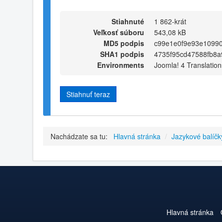
Stiahnuté
1 862-krát
Veľkosť súboru
543,08 kB
MD5 podpis
c99e1e0f9e93e10990
SHA1 podpis
4735f95cd47588fb8
Environments
Joomla! 4 Translation
Stiahnuť teraz
Nachádzate sa tu:
Hlavná stránka
/
Jazykové balíčk
Hlavná stránka