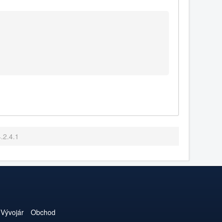
4.2.4.1
Vývojár
Obchod