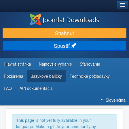
®
JOOMLA!
Joomla! Downloads
STIAHNUŤ & ROZŠÍRIŤ
Stiahnuť
OBJAVUJTE & UČTE SA
Spustiť
KOMUNITA & PODPORA
ZDROJE INFORMÁCIÍ PRE VÝVOJÁROV
Hlavná stránka
Najnovšie vydanie
Sťahovanie
Rozšírenia
Jazykové balíčky
Technické požiadavky
FAQ
API dokumentácia
Slovenčina
This page is not yet fully available in your
language. Make a gift to your community by