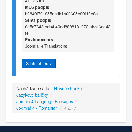
411,36 kB
MD5 podpis
b0849f791955acdb1e66665b99f12b8c
SHA1 podpis
0e5c7648feeb4f49ad8898181272fabcd6ad43
fe
Environments
Joomla! 4 Translations
Stiahnuť teraz
Nachádzate sa tu:
Hlavná stránka
/
Jazykové balíčky
/
Joomla 4 Language Packages
/
Joomla! 4 - Romanian
/
4.2.7.1