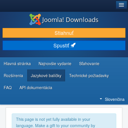
®
JOOMLA!
Joomla! Downloads
STIAHNUŤ & ROZŠÍRIŤ
Stiahnuť
OBJAVUJTE & UČTE SA
Spustiť
KOMUNITA & PODPORA
ZDROJE INFORMÁCIÍ PRE VÝVOJÁROV
Hlavná stránka
Najnovšie vydanie
Sťahovanie
Rozšírenia
Jazykové balíčky
Technické požiadavky
FAQ
API dokumentácia
Slovenčina
This page is not yet fully available in your
language. Make a gift to your community by