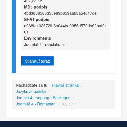
407,23 kB
MD5 podpis
4bd3886588d55e69b859aab8a54617de
SHA1 podpis
e068fa102672fb3a044be0956d579da92baf01
61
Environments
Joomla! 4 Translations
Stiahnuť teraz
Nachádzate sa tu:
Hlavná stránka
/
Jazykové balíčky
/
Joomla 4 Language Packages
/
Joomla! 4 - Romanian
/
4.2.1.1