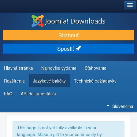
®
JOOMLA!
Joomla! Downloads
STIAHNUŤ & ROZŠÍRIŤ
Stiahnuť
OBJAVUJTE & UČTE SA
Spustiť
KOMUNITA & PODPORA
ZDROJE INFORMÁCIÍ PRE VÝVOJÁROV
Hlavná stránka
Najnovšie vydanie
Sťahovanie
Rozšírenia
Jazykové balíčky
Technické požiadavky
FAQ
API dokumentácia
Slovenčina
This page is not yet fully available in your
language. Make a gift to your community by