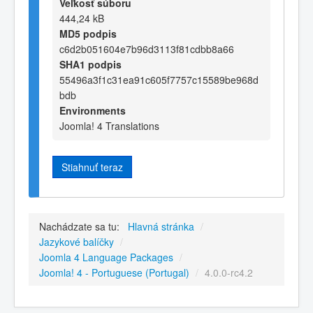
Veľkosť súboru
444,24 kB
MD5 podpis
c6d2b051604e7b96d3113f81cdbb8a66
SHA1 podpis
55496a3f1c31ea91c605f7757c15589be968d
bdb
Environments
Joomla! 4 Translations
Stiahnuť teraz
Nachádzate sa tu:
Hlavná stránka
/
Jazykové balíčky
/
Joomla 4 Language Packages
/
Joomla! 4 - Portuguese (Portugal)
/
4.0.0-rc4.2