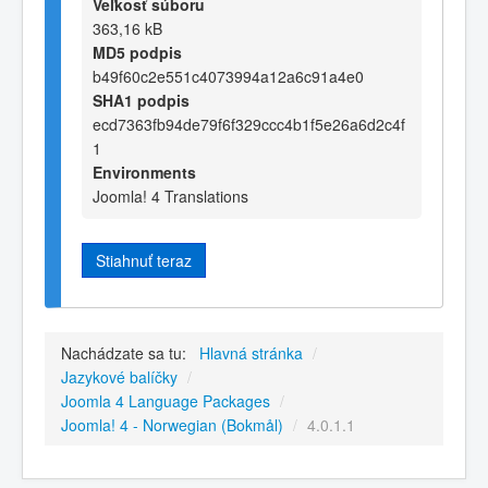
Veľkosť súboru
363,16 kB
MD5 podpis
b49f60c2e551c4073994a12a6c91a4e0
SHA1 podpis
ecd7363fb94de79f6f329ccc4b1f5e26a6d2c4f
1
Environments
Joomla! 4 Translations
Stiahnuť teraz
Nachádzate sa tu:
Hlavná stránka
/
Jazykové balíčky
/
Joomla 4 Language Packages
/
Joomla! 4 - Norwegian (Bokmål)
/
4.0.1.1