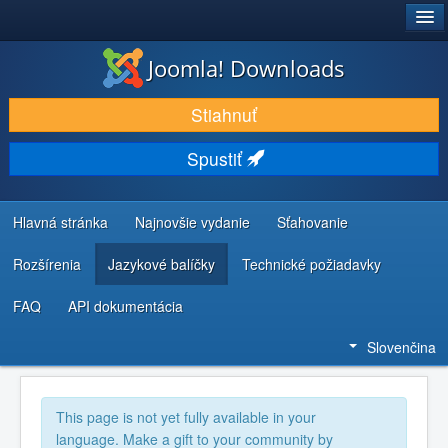
®
JOOMLA!
Joomla! Downloads
STIAHNUŤ & ROZŠÍRIŤ
Stiahnuť
OBJAVUJTE & UČTE SA
Spustiť
KOMUNITA & PODPORA
ZDROJE INFORMÁCIÍ PRE VÝVOJÁROV
Hlavná stránka
Najnovšie vydanie
Sťahovanie
Rozšírenia
Jazykové balíčky
Technické požiadavky
FAQ
API dokumentácia
Slovenčina
This page is not yet fully available in your
language. Make a gift to your community by