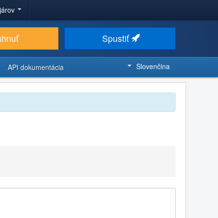
ojárov
ahnuť
Spustiť
Slovenčina
API dokumentácia