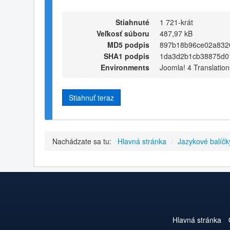
Stiahnuté
1 721-krát
Veľkosť súboru
487,97 kB
MD5 podpis
897b18b96ce02a832
SHA1 podpis
1da3d2b1cb38875d0
Environments
Joomla! 4 Translation
Stiahnuť teraz
Nachádzate sa tu:
Hlavná stránka
/
Jazykové balíčk
Hlavná stránka