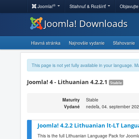
®
Joomla!
Stiahnuť & Rozšíriť
Objavujte
Joomla! Downloads
Hlavná stránka
Najnovšie vydanie
Sťahovanie
This page is not yet fully available in your language. M
Joomla! 4 - Lithuanian 4.2.2.1
Stable
Maturity
Stable
Vydané
nedeľa, 04. september 202
Joomla! 4.2.2 Lithuanian lt-LT Langu
This is the full Lithuanian Language Pack for Joomla