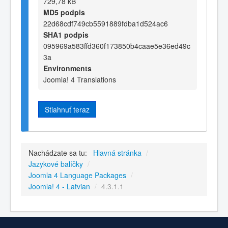
729,78 kB
MD5 podpis
22d68cdf749cb5591889fdba1d524ac6
SHA1 podpis
095969a583ffd360f173850b4caae5e36ed49c
3a
Environments
Joomla! 4 Translations
Stiahnuť teraz
Nachádzate sa tu:
Hlavná stránka
/
Jazykové balíčky
/
Joomla 4 Language Packages
/
Joomla! 4 - Latvian
/
4.3.1.1