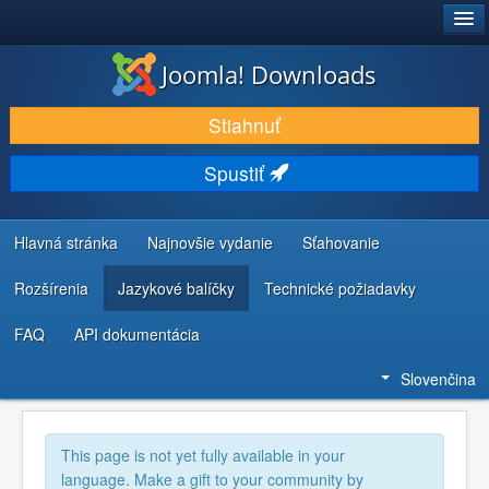
®
JOOMLA!
Joomla! Downloads
STIAHNUŤ & ROZŠÍRIŤ
Stiahnuť
OBJAVUJTE & UČTE SA
Spustiť
KOMUNITA & PODPORA
ZDROJE INFORMÁCIÍ PRE VÝVOJÁROV
Hlavná stránka
Najnovšie vydanie
Sťahovanie
Rozšírenia
Jazykové balíčky
Technické požiadavky
FAQ
API dokumentácia
Slovenčina
This page is not yet fully available in your
language. Make a gift to your community by