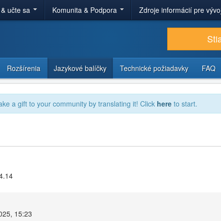
 & učte sa
Komunita & Podpora
Zdroje informácií pre výv
Sti
Rozšírenia
Jazykové balíčky
Technické požiadavky
FAQ
ake a gift to your community by translating it! Click
here
to start.
4.14
2025, 15:23