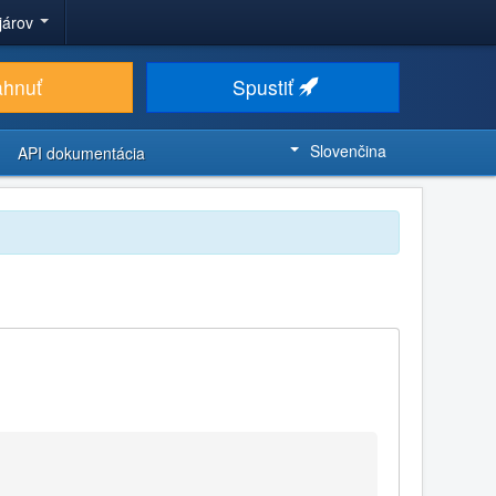
ojárov
ahnuť
Spustiť
Slovenčina
API dokumentácia