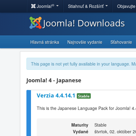
®
Joomla!
Stiahnuť & Rozšíriť
Objavujte
Joomla! Downloads
Hlavná stránka
Najnovšie vydanie
Sťahovanie
This page is not yet fully available in your language. M
Joomla! 4 - Japanese
Verzia 4.4.14.1
Stable
This is the Japanese Language Pack for Joomla! 4.
Maturity
Stable
Vydané
štvrtok, 02. október 