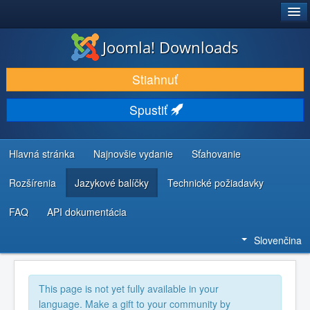
®
JOOMLA!
Joomla! Downloads
STIAHNUŤ & ROZŠÍRIŤ
Stiahnuť
OBJAVUJTE & UČTE SA
Spustiť
KOMUNITA & PODPORA
ZDROJE INFORMÁCIÍ PRE VÝVOJÁROV
Hlavná stránka
Najnovšie vydanie
Sťahovanie
Rozšírenia
Jazykové balíčky
Technické požiadavky
FAQ
API dokumentácia
Slovenčina
This page is not yet fully available in your
language. Make a gift to your community by