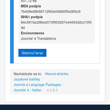
507,72 kB
MD5 podpis
7b408ed9b58712f63e00680f5e28f2c9
SHA1 podpis
84c391fac28be2073f903287e44063d2cc70f3
9d
Environments
Joomla! 4 Translations
Stiahnuť teraz
Nachádzate sa tu:
Hlavná stránka
/
Jazykové balíčky
/
Joomla 4 Language Packages
/
Joomla! 4 - Italian
/
4.2.6.2