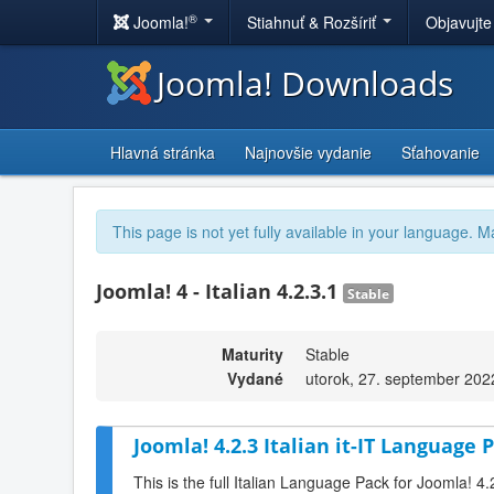
®
Joomla!
Stiahnuť & Rozšíriť
Objavujte
Joomla! Downloads
Hlavná stránka
Najnovšie vydanie
Sťahovanie
This page is not yet fully available in your language. M
Joomla! 4 - Italian 4.2.3.1
Stable
Maturity
Stable
Vydané
utorok, 27. september 202
Joomla! 4.2.3 Italian it-IT Language P
This is the full Italian Language Pack for Joomla! 4.