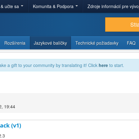
 & učte sa
Komunita & Podpora
Zdroje informácií pre výv
Sti
Rozšírenia
Jazykové balíčky
Technické požiadavky
FAQ
ake a gift to your community by translating it! Click
here
to start.
2, 19:44
ack (v1)
2.3