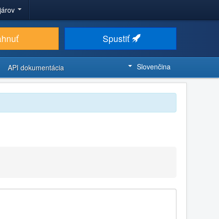
ojárov
ahnuť
Spustiť
Slovenčina
API dokumentácia