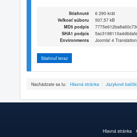
Stiahnuté
6 290-krát
Veľkosť súboru
507,57 kB
MD5 podpis
7775e612ba8a60c73
SHA1 podpis
5ac3198110a4d6daf
Environments
Joomla! 4 Translation
Stiahnuť teraz
Nachádzate sa tu:
Hlavná stránka
/
Jazykové balíčk
Hlavná stránka