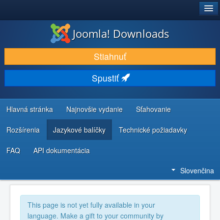
®
JOOMLA!
Joomla! Downloads
STIAHNUŤ & ROZŠÍRIŤ
Stiahnuť
OBJAVUJTE & UČTE SA
Spustiť
KOMUNITA & PODPORA
ZDROJE INFORMÁCIÍ PRE VÝVOJÁROV
Hlavná stránka
Najnovšie vydanie
Sťahovanie
Rozšírenia
Jazykové balíčky
Technické požiadavky
FAQ
API dokumentácia
Slovenčina
This page is not yet fully available in your
language. Make a gift to your community by