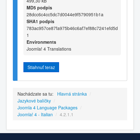
499,30 kB
MD5 podpis
28dcc6c4cc5dc7d0044e9f5790951b1a
SHA1 podpis
783ac957ce87fa975b46c6af7ef88c7241efd5d
1
Environments
Joomla! 4 Translations
Stiahnuť teraz
Nachádzate sa tu:
Hlavná stránka
/
Jazykové balíčky
/
Joomla 4 Language Packages
/
Joomla! 4 - Italian
/
4.2.1.1