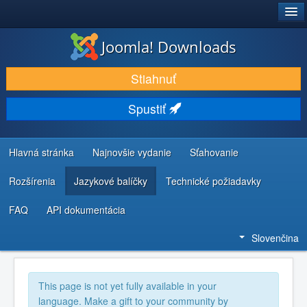
®
JOOMLA!
Joomla! Downloads
STIAHNUŤ & ROZŠÍRIŤ
Stiahnuť
OBJAVUJTE & UČTE SA
Spustiť
KOMUNITA & PODPORA
ZDROJE INFORMÁCIÍ PRE VÝVOJÁROV
Hlavná stránka
Najnovšie vydanie
Sťahovanie
Rozšírenia
Jazykové balíčky
Technické požiadavky
FAQ
API dokumentácia
Slovenčina
This page is not yet fully available in your
language. Make a gift to your community by