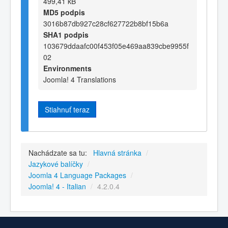
499,41 kB
MD5 podpis
3016b87db927c28cf627722b8bf15b6a
SHA1 podpis
103679ddaafc00f453f05e469aa839cbe9955f
02
Environments
Joomla! 4 Translations
Stiahnuť teraz
Nachádzate sa tu:
Hlavná stránka
/
Jazykové balíčky
/
Joomla 4 Language Packages
/
Joomla! 4 - Italian
/
4.2.0.4