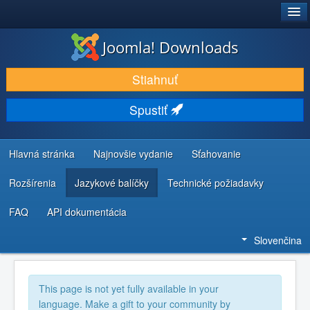
®
JOOMLA!
Joomla! Downloads
STIAHNUŤ & ROZŠÍRIŤ
Stiahnuť
OBJAVUJTE & UČTE SA
Spustiť
KOMUNITA & PODPORA
ZDROJE INFORMÁCIÍ PRE VÝVOJÁROV
Hlavná stránka
Najnovšie vydanie
Sťahovanie
Rozšírenia
Jazykové balíčky
Technické požiadavky
FAQ
API dokumentácia
Slovenčina
This page is not yet fully available in your
language. Make a gift to your community by