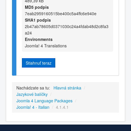
489,39 kB
MD5 podpis
7eab2959160515be400c5a4ffc6e940e
SHA1 podpis
2b47ab78605d0371030c24a4fdab48d2c8fa3
a24
Environments
Joomla! 4 Translations
Stiahnuť teraz
Nachádzate sa tu:
Hlavná stránka
/
Jazykové balíčky
/
Joomla 4 Language Packages
/
Joomla! 4 - Italian
/
4.1.4.1