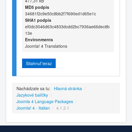
477,31 kB
MD5 podpis
34681f2c9e50c8bb2f7f690ed1d65e1c
SHA1 podpis
ef0dc3046d63c4833dcdd2bc7936ae66dec8b
13e
Environments
Joomla! 4 Translations
Stiahnuť teraz
Nachádzate sa tu:
Hlavná stránka
/
Jazykové balíčky
/
Joomla 4 Language Packages
/
Joomla! 4 - Italian
/
4.1.2.1