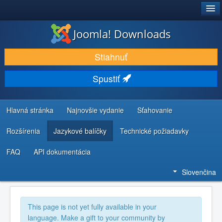
®
JOOMLA!
Joomla! Downloads
STIAHNUŤ & ROZŠÍRIŤ
Stiahnuť
OBJAVUJTE & UČTE SA
Spustiť
KOMUNITA & PODPORA
ZDROJE INFORMÁCIÍ PRE VÝVOJÁROV
Hlavná stránka
Najnovšie vydanie
Sťahovanie
Rozšírenia
Jazykové balíčky
Technické požiadavky
FAQ
API dokumentácia
Slovenčina
This page is not yet fully available in your
language. Make a gift to your community by