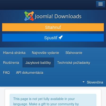
®
JOOMLA!
Joomla! Downloads
STIAHNUŤ & ROZŠÍRIŤ
Stiahnuť
OBJAVUJTE & UČTE SA
Spustiť
KOMUNITA & PODPORA
ZDROJE INFORMÁCIÍ PRE VÝVOJÁROV
Hlavná stránka
Najnovšie vydanie
Sťahovanie
Rozšírenia
Jazykové balíčky
Technické požiadavky
FAQ
API dokumentácia
Slovenčina
This page is not yet fully available in your
language. Make a gift to your community by