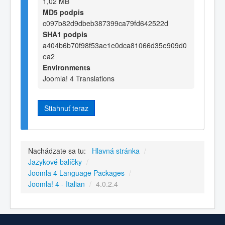
1,02 MB
MD5 podpis
c097b82d9dbeb387399ca79fd642522d
SHA1 podpis
a404b6b70f98f53ae1e0dca81066d35e909d0
ea2
Environments
Joomla! 4 Translations
Stiahnuť teraz
Nachádzate sa tu:
Hlavná stránka
/
Jazykové balíčky
/
Joomla 4 Language Packages
/
Joomla! 4 - Italian
/
4.0.2.4