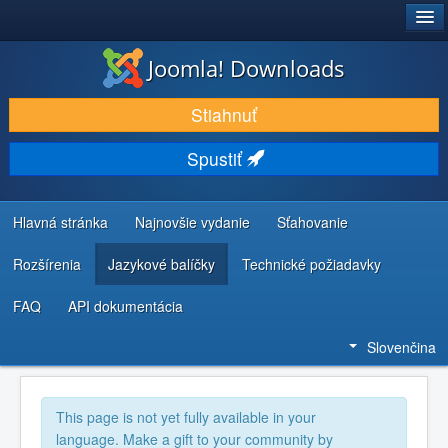
®
JOOMLA!
Joomla! Downloads
STIAHNUŤ & ROZŠÍRIŤ
Stiahnuť
OBJAVUJTE & UČTE SA
Spustiť
KOMUNITA & PODPORA
ZDROJE INFORMÁCIÍ PRE VÝVOJÁROV
Hlavná stránka
Najnovšie vydanie
Sťahovanie
Rozšírenia
Jazykové balíčky
Technické požiadavky
FAQ
API dokumentácia
Slovenčina
This page is not yet fully available in your
language. Make a gift to your community by