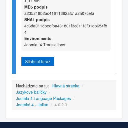
1,01 MB
MD5 podpis
a235218b2ac41611382afc1a2a07cefa
SHA1 podpis
4c6da011ebeefba431801f3c811f3f01db654fb
4
Environments
Joomla! 4 Translations
Stiahnuť teraz
Nachádzate sa tu:
Hlavná stránka
/
Jazykové balíčky
/
Joomla 4 Language Packages
/
Joomla! 4 - Italian
/
4.0.2.3