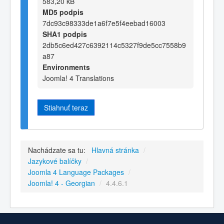
583,20 kB
MD5 podpis
7dc93c98333de1a6f7e5f4eebad16003
SHA1 podpis
2db5c6ed427c6392114c5327f9de5cc7558b9
a87
Environments
Joomla! 4 Translations
Stiahnuť teraz
Nachádzate sa tu:
Hlavná stránka
/
Jazykové balíčky
/
Joomla 4 Language Packages
/
Joomla! 4 - Georgian
/
4.4.6.1