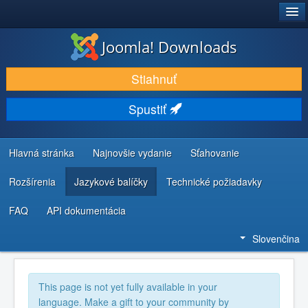
®
JOOMLA!
Joomla! Downloads
STIAHNUŤ & ROZŠÍRIŤ
Stiahnuť
OBJAVUJTE & UČTE SA
Spustiť
KOMUNITA & PODPORA
ZDROJE INFORMÁCIÍ PRE VÝVOJÁROV
Hlavná stránka
Najnovšie vydanie
Sťahovanie
Rozšírenia
Jazykové balíčky
Technické požiadavky
FAQ
API dokumentácia
Slovenčina
This page is not yet fully available in your
language. Make a gift to your community by