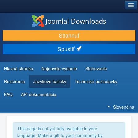
®
JOOMLA!
Joomla! Downloads
STIAHNUŤ & ROZŠÍRIŤ
Stiahnuť
OBJAVUJTE & UČTE SA
Spustiť
KOMUNITA & PODPORA
ZDROJE INFORMÁCIÍ PRE VÝVOJÁROV
Hlavná stránka
Najnovšie vydanie
Sťahovanie
Rozšírenia
Jazykové balíčky
Technické požiadavky
FAQ
API dokumentácia
Slovenčina
This page is not yet fully available in your
language. Make a gift to your community by