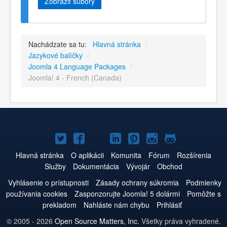
Zobraziť súbory
Nachádzate sa tu:
Hlavná stránka
/
Jazykové balíčky
/
Joomla 4 Language Packages
/
Joomla! 4 - French (Canada)
Joomla!
Joomla!
Joomla!
Joomla!
Joomla!
Joomla!
Joomla!
na
na
na
na
na
na
na
Hlavná stránka
O aplikácii
Komunita
Fórum
Rozšírenia
Služby
Dokumentácia
Vývojár
Obchod
Twitteri
Facebooku
YouTube
LinkedIn
Pinterest
Instagrame
GitHub
Vyhlásenie o prístupnosti
Zásady ochrany súkromia
Podmienky
používania cookies
Zasponzorujte Joomla! 5 dolármi
Pomôžte s
prekladom
Nahláste nám chybu
Prihlásiť
© 2005 - 2026
Open Source Matters, Inc.
Všetky práva vyhradené.